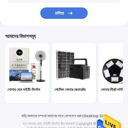
ওয়াল মাউন্টেড হিটার ফ্যান
চালিয়ে
আমাদের বিভাগসমূহ
সোলার হোম লাইটিং সিস্টেম
পোর্টেবল সোলার জেনারেটর
সোলার স্ট্রিট লাইট
বাড়ি
আমাদের সম্পর্কে
আমাদের সাথে যোগাযোগ করুন
Desktop Site
গুণ
সোলার হোম লাইটিং সিস্টেম
চীন কারখানা.Copyright © 2023