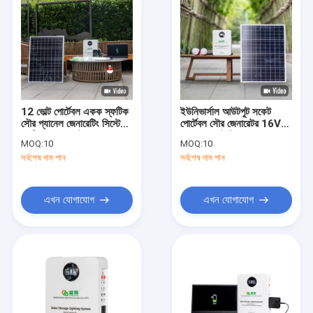
12 ভোল্ট পোর্টেবল একক স্ফটিক
ইউনিভার্সাল আউটপুট সকেট
সৌর প্যানেল জেনারেটিং সিস্টেম
পোর্টেবল সৌর জেনারেটর 16V
চার্জ সময় 6-8 ঘন্টা
25AH ব্যাটারি ক্ষমতা সহ
MOQ:
10
MOQ:
10
সর্বশেষ দাম পান
সর্বশেষ দাম পান
এখন যোগাযোগ
এখন যোগাযোগ
বাড়ি
পণ্য
ভিডিও