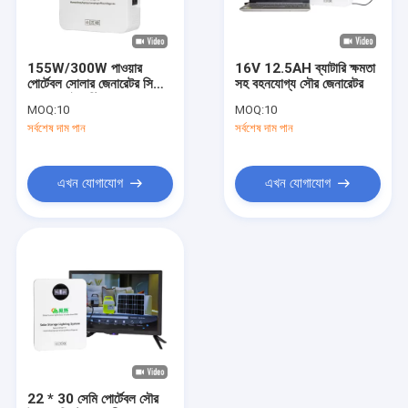
আমাদের সম্পর্কে
আমাদের সাথে যোগাযোগ করুন
155W/300W পাওয়ার
16V 12.5AH ব্যাটারি ক্ষমতা
পোর্টেবল সোলার জেনারেটর সিস্টেম
সহ বহনযোগ্য সৌর জেনারেটর
5V/9V ইন্ডাস্ট্রিয়াল জন্য
MOQ:
10
MOQ:
10
সর্বশেষ দাম পান
সর্বশেষ দাম পান
সোলার হোম লাইটিং সিস্টেম
পোর্টেবল সোলার জেনারেটর
এখন যোগাযোগ
এখন যোগাযোগ
সোলার স্ট্রিট লাইট
সোলার ফ্লাড লাইট
সোলার লাইট কিটস
সোলার গার্ডেন লাইট
সোলার প্যানেল এনার্জি সিস্টেম
22 * 30 সেমি পোর্টেবল সৌর