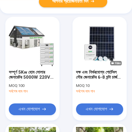
আপনার প্রয়োজনীয়তা দিন
সম্পূর্ণ 5Kw হোম সোলার
দক্ষ এবং নির্ভরযোগ্য পোর্টেবল
জেনারেটর 5000W 220V
সৌর জেনারেটর 6-8 ঘন্টা চার্জ
সিস্টেম গ্রিডে
সময় SRE-918
MOQ:
100
MOQ:
10
সর্বশেষ দাম পান
সর্বশেষ দাম পান
এখন যোগাযোগ
এখন যোগাযোগ