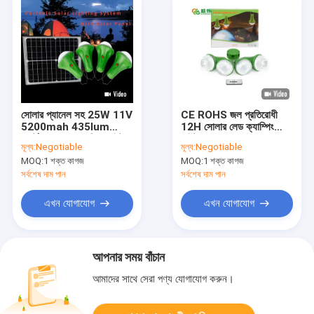
সোলার প্যানেল সহ 25W 11V
CE ROHS জল প্রতিরোধী
5200mah 435lum
12H সোলার লেড ক্যাম্পিং
পোর্টেবল সোলার ক্যাম্পিং লাইট
লাইট মনো সোলার প্যানেলের
মূল্য:
Negotiable
মূল্য:
Negotiable
সাথে
MOQ:
1 শক্ত কাগজ
MOQ:
1 শক্ত কাগজ
সর্বশেষ দাম পান
সর্বশেষ দাম পান
এখন যোগাযোগ
এখন যোগাযোগ
আপনার সময় বাঁচান
আমাদের সাথে সেরা পণ্য যোগাযোগ করুন।