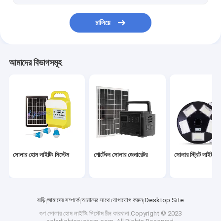
ওয়াল মাউন্টেড হিটার ফ্যান
চালিয়ে
আমাদের বিভাগসমূহ
সোলার হোম লাইটিং সিস্টেম
পোর্টেবল সোলার জেনারেটর
সোলার স্ট্রিট লাইট
বাড়ি
আমাদের সম্পর্কে
আমাদের সাথে যোগাযোগ করুন
Desktop Site
গুণ
সোলার হোম লাইটিং সিস্টেম
চীন কারখানা.Copyright © 2023