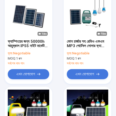
ক্যাম্পিংয়ের জন্য 50000h
ফোন চার্জার সহ রেডিও এফএম
আয়ুষ্কাল IP55 নাইট মার্কেট
MP3 পোর্টেবল সোলার ক্যাম্পিং
LED সোলার লাইট
লাইট
মূল্য:
Negotiable
মূল্য:
Negotiable
MOQ:
1 বক্স
MOQ:
1 বক্স
সর্বশেষ দাম পান
সর্বশেষ দাম পান
এখন যোগাযোগ
এখন যোগাযোগ
বাড়ি
পণ্য
ভিডিও