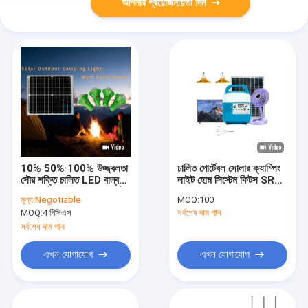
আপনার প্রয়োজনীয়তা দিন
10% 50% 100% উজ্জ্বলতা
চালিত পোর্টেবল সোলার ক্যাম্পিং
সৌর শক্তি চালিত LED বাল্ব
লাইট হোম সিস্টেম কিটস SRE-
শ্যাক হাট গ্যারেজ সোলার লাইট
815B ফ্যান সহ
মূল্য:
Negotiable
MOQ:
100
MOQ:
4 পিসিএস
সর্বশেষ দাম পান
সর্বশেষ দাম পান
এখন যোগাযোগ
এখন যোগাযোগ