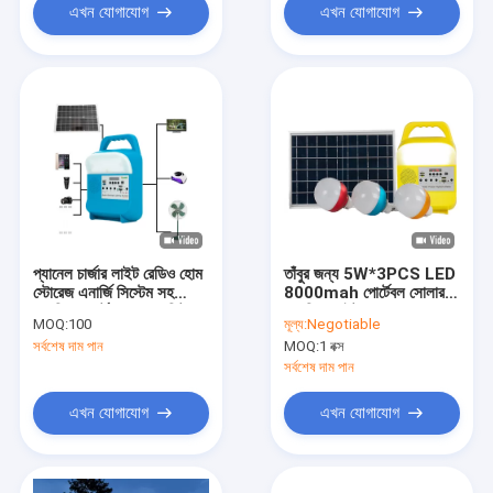
এখন যোগাযোগ
এখন যোগাযোগ
প্যানেল চার্জার লাইট রেডিও হোম
তাঁবুর জন্য 5W*3PCS LED
স্টোরেজ এনার্জি সিস্টেম সহ
8000mah পোর্টেবল সোলার
ক্যাম্পিং পোর্টেবল সোলার কিট
ক্যাম্পিং লাইট
MOQ:
100
মূল্য:
Negotiable
সর্বশেষ দাম পান
MOQ:
1 বক্স
সর্বশেষ দাম পান
এখন যোগাযোগ
এখন যোগাযোগ