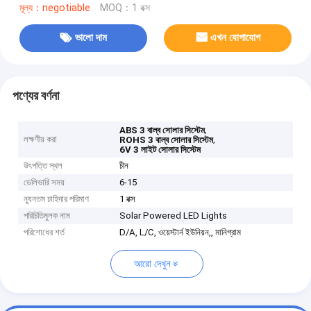
মূল্য：negotiable
MOQ：1 বক্স
ভালো দাম
এখন যোগাযোগ
পণ্যের বর্ণনা
,
ABS 3 বাল্ব সোলার সিস্টেম
লক্ষণীয় করা
,
ROHS 3 বাল্ব সোলার সিস্টেম
6V 3 লাইট সোলার সিস্টেম
উৎপত্তি স্থল
চীন
ডেলিভারি সময়
6-15
ন্যূনতম চাহিদার পরিমাণ
1 বক্স
পরিচিতিমুলক নাম
Solar Powered LED Lights
পরিশোধের শর্ত
D/A, L/C, ওয়েস্টার্ন ইউনিয়ন,, মানিগ্রাম
আরো দেখুন