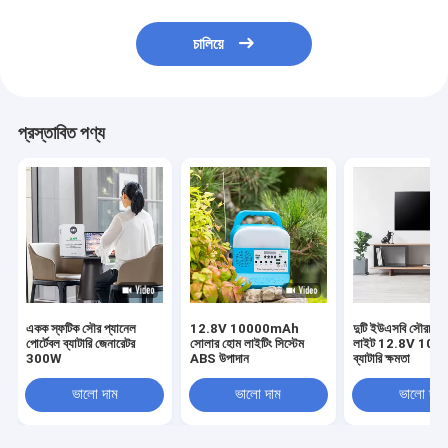
চালিয়ে
প্রস্তাবিত পণ্য
একক স্ফটিক সৌর প্যানেল
12.8V 10000mAh
দুটি ইউএসবি সৌরচা
পোর্টেবল ব্যাটারি জেনারেটর
সোলার হোম লাইটিং সিস্টেম
লাইট 12.8V 10
300W
ABS উপাদান
ব্যাটারি ক্ষমতা
ভালো দাম
ভালো দাম
ভালো দাম