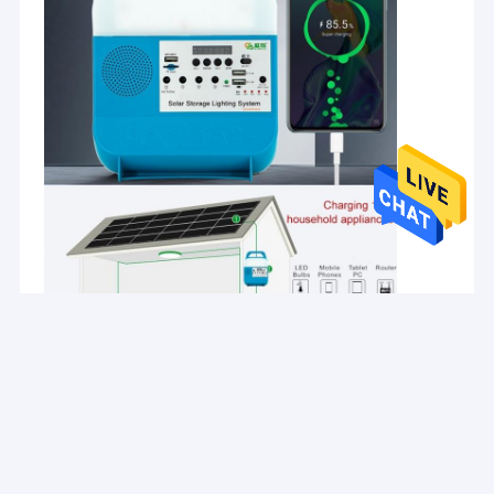
আমরা যাই করি না কেন আমরা সবসময় এই মিশন অনুসরণ করব।
আমাদের সম্পর্কে
কারখানা ভ্রমণ
মান নিয়ন্ত্রণ
উদ্ধৃতির জন্য আবেদন
সোলার হোম লাইটিং সিস্টেম
পোর্টেবল সোলার জেনারেটর
সোলার স্ট্রিট লাইট
সোলার ফ্লাড লাইট
Recommended Products
সোলার লাইট কিটস