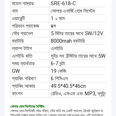
মডেল নাম্বার.
SRE-618-C
নাম
সোলার এনার্জি হোম সিস্টেম
ওয়ারেন্টি
1 ২ মাস
পরিবহন প্যাকেজ
বক্স
সৌর প্যানেল
5 মিটার তারের সাথে 5W/12V
ব্যাটারি
8000mah ব্যাটারি
ল্যাম্প টাইপ
এলইডি
এলইডি বাতি
সুইচ সহ 3মিটার তারের সাথে 5W*3P
সময় ব্যার্থতার
6-7 ঘন্টা
GW
19 কেজি
প্যাকিং পরিমাণ
6 পিসিএস
প্যাকিং আকার
49.5*40.5*46cn
ফাংশন
রেডিও, এফএম এবং MP3, ব্লুটুথ, বিল্ট ই
সোলার হোম সিস্টেমের বৈশিষ্ট্য:
সোলার হোম সিস্টেমটি সৌর শক্তি, সৌর বাতি সহ একটি প্যানেল, রিমোট কন্ট্রোল বা
ইউএসবি চার্জার দ্বারা চালিত হয়।সোলার প্যানেল চার্জ হওয়ার পরে, এটি সম্পূর্ণরূপে