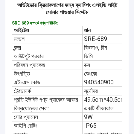
আউটডোর ক্রিয়াকলাপের জন্য ক্যাম্পিং এলইডি লাইট
সোলার পাওয়ার সিস্টেম
SRE-689 সম্পর্কে পণ্য পরিচিতি:
আইটেম
মান
মডেল
SRE-689
বন্দর
কিংডাও, চীন
আউটপুট প্রকার
ডিসি
পরিবহন প্যাকেজ
বক্স
উৎপত্তি
ঝেংঝো
এইচএস কোড
940540900
ট্রেডমার্ক
সূর্যোদয়
প্রতি ইউনিট পণ্য প্যাকেজ আকার
49.5cm*40.5cm*4
বিক্রয়োত্তর সেবা:
একটি জীবনকাল
সৌর প্যানেল
9W
আইপি রেটিং
IP65