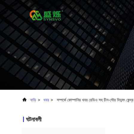
বাড়ি
>
খবর
>
সম্পর্কে কোম্পানির খবর রেডিও সহ চীন-সৌর বিদ্যুৎ কেন্
ঘটনাবলী