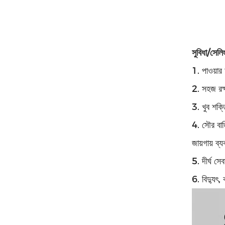
সুবিধা/সেলিং 
1. পাওয়ার
2. সহজ রক্ষ
3. খুব শক্ত
4. সৌর বাত
জায়গায় ব্
5. দীর্ঘ সে
6. বিদ্যুৎ