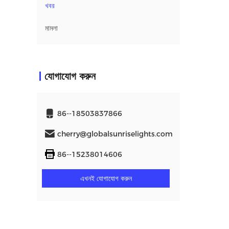
খবর
মামলা
যোগাযোগ করুন
86--18503837866
cherry@globalsunriselights.com
86--15238014606
এখনই যোগাযোগ করুন