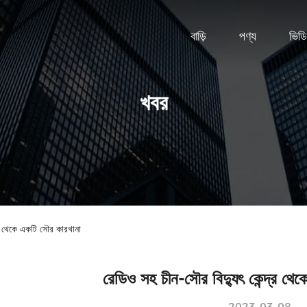
বাড়ি
পণ্য
ভিড
খবর
দ্র থেকে একটি সৌর কারখানা
রেডিও সহ চীন-সৌর বিদ্যুৎ কেন্দ্র থে